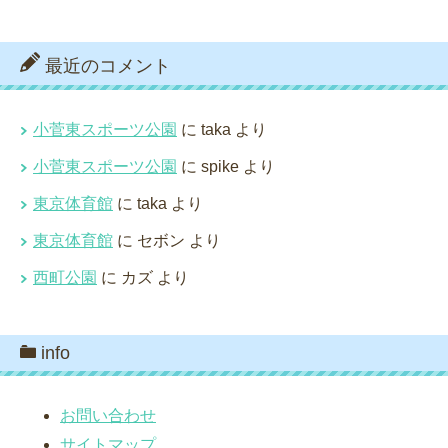
最近のコメント
小菅東スポーツ公園
に
taka
より
小菅東スポーツ公園
に
spike
より
東京体育館
に
taka
より
東京体育館
に
セボン
より
西町公園
に
カズ
より
info
お問い合わせ
サイトマップ